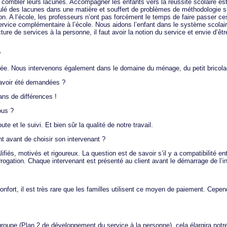
ombler leurs lacunes. Accompagner les enfants vers la réussite scolaire est 
ulé des lacunes dans une matière et souffert de problèmes de méthodologie 
on. A l‘école, les professeurs n’ont pas forcément le temps de faire passer
ice complémentaire à l’école. Nous aidons l’enfant dans le système scolair
ure de services à la personne, il faut avoir la notion du service et envie d’êtr
?
ndée. Nous intervenons également dans le domaine du ménage, du petit bricolag
à avoir été demandées ?
ans de différences !
ous ?
ute et le suivi. Et bien sûr la qualité de notre travail.
nt avant de choisir son intervenant ?
és, motivés et rigoureux. La question est de savoir s’il y a compatibilité entr
rrogation. Chaque intervenant est présenté au client avant le démarrage de l’in
fort, il est très rare que les familles utilisent ce moyen de paiement. Cepen
groupe (Plan 2 de développement du service à la personne), cela élargira notr