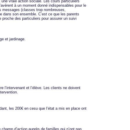
une vraie action sociale. Les cours particuliers
s’avèrent à un moment donné indispensables pour le
 ces messages (classes trop nombreuses,
e dans son ensemble. C’est ce que les parents
e proche des particuliers pour assurer un suivi
e et jardinage.
e l’intervenant et l’élève. Les clients ne doivent
tervention.
dant, les 200€ en cesu que l’état a mis en place ont
e champ d’action auprès de familles qui n’ont pas