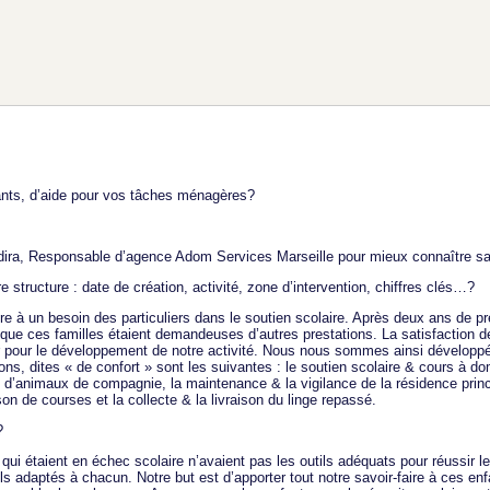
ants, d’aide pour vos tâches ménagères?
a, Responsable d’agence Adom Services Marseille pour mieux connaître sa s
tructure : date de création, activité, zone d’intervention, chiffres clés…?
 à un besoin des particuliers dans le soutien scolaire. Après deux ans de pr
que ces familles étaient demandeuses d’autres prestations. La satisfaction des
r pour le développement de notre activité. Nous nous sommes ainsi développé
ons, dites « de confort » sont les suivantes : le soutien scolaire & cours à do
ade d’animaux de compagnie, la maintenance & la vigilance de la résidence prin
ison de courses et la collecte & la livraison du linge repassé.
?
qui étaient en échec scolaire n’avaient pas les outils adéquats pour réussir l
ls adaptés à chacun. Notre but est d’apporter tout notre savoir-faire à ces en