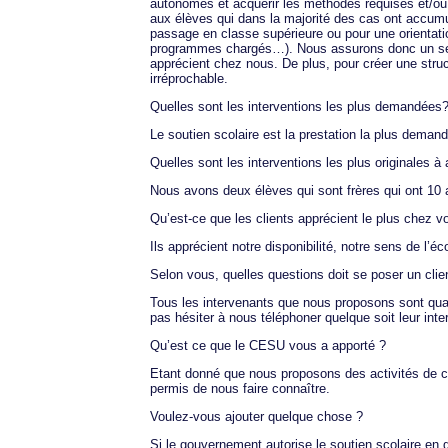
autonomes et acquérir les méthodes requises et/ou c
aux élèves qui dans la majorité des cas ont accum
passage en classe supérieure ou pour une orientati
programmes chargés…). Nous assurons donc un serv
apprécient chez nous. De plus, pour créer une struct
irréprochable.
Quelles sont les interventions les plus demandées
Le soutien scolaire est la prestation la plus dema
Quelles sont les interventions les plus originales 
Nous avons deux élèves qui sont frères qui ont 10 
Qu’est-ce que les clients apprécient le plus chez v
Ils apprécient notre disponibilité, notre sens de l’éco
Selon vous, quelles questions doit se poser un clie
Tous les intervenants que nous proposons sont qualifi
pas hésiter à nous téléphoner quelque soit leur inte
Qu’est ce que le CESU vous a apporté ?
Etant donné que nous proposons des activités de con
permis de nous faire connaître.
Voulez-vous ajouter quelque chose ?
Si le gouvernement autorise le soutien scolaire en 