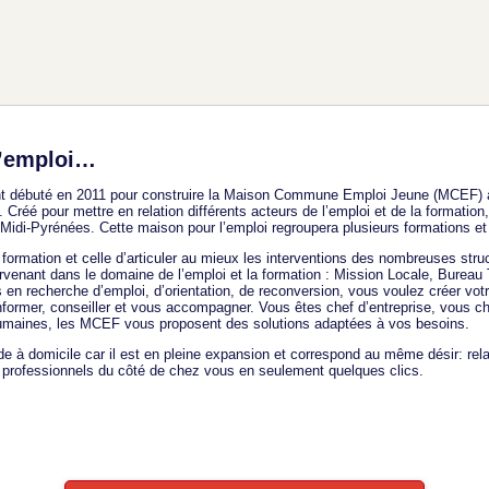
l’emploi…
) ont débuté en 2011 pour construire la Maison Commune Emploi Jeune (MCEF)
 Créé pour mettre en relation différents acteurs de l’emploi et de la formation
ion Midi-Pyrénées. Cette maison pour l’emploi regroupera plusieurs formations 
 formation et celle d’articuler au mieux les interventions des nombreuses struc
venant dans le domaine de l’emploi et la formation : Mission Locale, Bureau T
recherche d’emploi, d’orientation, de reconversion, vous voulez créer votre 
nformer, conseiller et vous accompagner. Vous êtes chef d’entreprise, vous 
humaines, les MCEF vous proposent des solutions adaptées à vos besoins.
de à domicile car il est en pleine expansion et correspond au même désir: rel
es professionnels du côté de chez vous en seulement quelques clics.