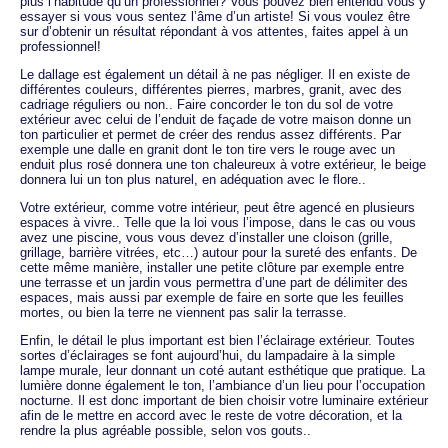
plus l’habitude qu’un professionnel? Vous pouvez bien entendu vous y
essayer si vous vous sentez l’âme d’un artiste! Si vous voulez être
sur d’obtenir un résultat répondant à vos attentes, faites appel à un
professionnel!
Le dallage est également un détail à ne pas négliger. Il en existe de
différentes couleurs, différentes pierres, marbres, granit, avec des
cadriage réguliers ou non.. Faire concorder le ton du sol de votre
extérieur avec celui de l’enduit de façade de votre maison donne un
ton particulier et permet de créer des rendus assez différents. Par
exemple une dalle en granit dont le ton tire vers le rouge avec un
enduit plus rosé donnera une ton chaleureux à votre extérieur, le beige
donnera lui un ton plus naturel, en adéquation avec le flore..
Votre extérieur, comme votre intérieur, peut être agencé en plusieurs
espaces à vivre.. Telle que la loi vous l’impose, dans le cas ou vous
avez une piscine, vous vous devez d’installer une cloison (grille,
grillage, barrière vitrées, etc…) autour pour la sureté des enfants. De
cette même manière, installer une petite clôture par exemple entre
une terrasse et un jardin vous permettra d’une part de délimiter des
espaces, mais aussi par exemple de faire en sorte que les feuilles
mortes, ou bien la terre ne viennent pas salir la terrasse.
Enfin, le détail le plus important est bien l’éclairage extérieur. Toutes
sortes d’éclairages se font aujourd’hui, du lampadaire à la simple
lampe murale, leur donnant un coté autant esthétique que pratique. La
lumière donne également le ton, l’ambiance d’un lieu pour l’occupation
nocturne. Il est donc important de bien choisir votre luminaire extérieur
afin de le mettre en accord avec le reste de votre décoration, et la
rendre la plus agréable possible, selon vos gouts..