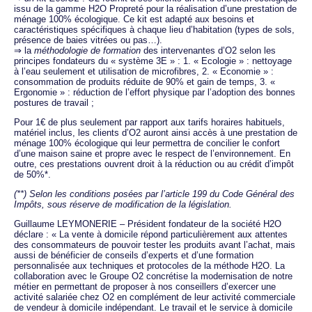
issu de la gamme H2O Propreté pour la réalisation d’une prestation de
ménage 100% écologique. Ce kit est adapté aux besoins et
caractéristiques spécifiques à chaque lieu d’habitation (types de sols,
présence de baies vitrées ou pas…).
⇒ la
méthodologie de formation
des intervenantes d’O2 selon les
principes fondateurs du « système 3E » : 1. « Ecologie » : nettoyage
à l’eau seulement et utilisation de microfibres, 2. « Economie » :
consommation de produits réduite de 90% et gain de temps, 3. «
Ergonomie » : réduction de l’effort physique par l’adoption des bonnes
postures de travail ;
Pour 1€ de plus seulement par rapport aux tarifs horaires habituels,
matériel inclus, les clients d’O2 auront ainsi accès à une prestation de
ménage 100% écologique qui leur permettra de concilier le confort
d’une maison saine et propre avec le respect de l’environnement. En
outre, ces prestations ouvrent droit à la réduction ou au crédit d’impôt
de 50%*.
(**) Selon les conditions posées par l’article 199 du Code Général des
Impôts, sous réserve de modification de la législation.
Guillaume LEYMONERIE – Président fondateur de la société H2O
déclare : « La vente à domicile répond particulièrement aux attentes
des consommateurs de pouvoir tester les produits avant l’achat, mais
aussi de bénéficier de conseils d’experts et d’une formation
personnalisée aux techniques et protocoles de la méthode H2O. La
collaboration avec le Groupe O2 concrétise la modernisation de notre
métier en permettant de proposer à nos conseillers d’exercer une
activité salariée chez O2 en complément de leur activité commerciale
de vendeur à domicile indépendant. Le travail et le service à domicile