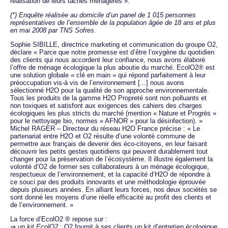
réalisation de leurs tâches ménagères ».
(*) Enquête réalisée au domicile d’un panel de 1 015 personnes
représentatives de l’ensemble de la population âgée de 18 ans et plus
en mai 2008 par TNS Sofres.
Sophie SIBILLE, directrice marketing et communication du groupe O2,
déclare « Parce que notre promesse est d’être l’oxygène du quotidien
des clients qui nous accordent leur confiance, nous avons élaboré
l’offre de ménage écologique la plus aboutie du marché. EcolO2® est
une solution globale « clé en main » qui répond parfaitement à leur
préoccupation vis-à vis de l’environnement [...] nous avons
sélectionné H2O pour la qualité de son approche environnementale.
Tous les produits de la gamme H2O Propreté sont non polluants et
non toxiques et satisfont aux exigences des cahiers des charges
écologiques les plus stricts du marché (mention « Nature et Progrès »
pour le nettoyage bio, normes « AFNOR » pour la désinfection). »
Michel RAGER – Directeur du réseau H2O France précise : « Le
partenariat entre H2O et O2 résulte d’une volonté commune de
permettre aux français de devenir des éco-citoyens, en leur faisant
découvrir les petits gestes quotidiens qui peuvent durablement tout
changer pour la préservation de l’écosystème. Il illustre également la
volonté d’O2 de former ses collaborateurs à un ménage écologique,
respectueux de l’environnement, et la capacité d’H2O de répondre à
ce souci par des produits innovants et une méthodologie éprouvée
depuis plusieurs années. En alliant leurs forces, nos deux sociétés se
sont donné les moyens d’une réelle efficacité au profit des clients et
de l’environnement. »
La force d’EcolO2 ® repose sur :
⇒
un kit EcolO2
: O2 fournit à ses clients un kit d’entretien écologique