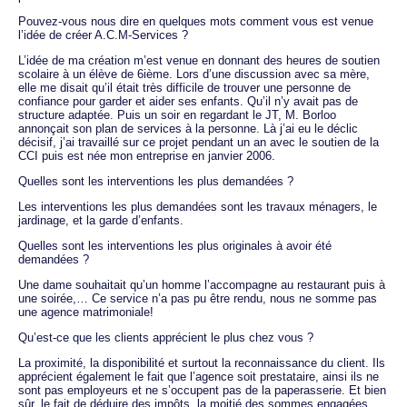
Pouvez-vous nous dire en quelques mots comment vous est venue
l’idée de créer A.C.M-Services ?
L’idée de ma création m’est venue en donnant des heures de soutien
scolaire à un élève de 6ième. Lors d’une discussion avec sa mère,
elle me disait qu’il était très difficile de trouver une personne de
confiance pour garder et aider ses enfants. Qu’il n’y avait pas de
structure adaptée. Puis un soir en regardant le JT, M. Borloo
annonçait son plan de services à la personne. Là j’ai eu le déclic
décisif, j’ai travaillé sur ce projet pendant un an avec le soutien de la
CCI puis est née mon entreprise en janvier 2006.
Quelles sont les interventions les plus demandées ?
Les interventions les plus demandées sont les travaux ménagers, le
jardinage, et la garde d’enfants.
Quelles sont les interventions les plus originales à avoir été
demandées ?
Une dame souhaitait qu’un homme l’accompagne au restaurant puis à
une soirée,… Ce service n’a pas pu être rendu, nous ne somme pas
une agence matrimoniale!
Qu’est-ce que les clients apprécient le plus chez vous ?
La proximité, la disponibilité et surtout la reconnaissance du client. Ils
apprécient également le fait que l’agence soit prestataire, ainsi ils ne
sont pas employeurs et ne s’occupent pas de la paperasserie. Et bien
sûr, le fait de déduire des impôts, la moitié des sommes engagées.