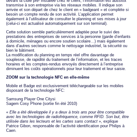
devant la cible pré- installée chez le client, l’information est aussitôt
transmise à son entreprise via les réseaux mobiles. Il indique son
arrivée et son départ de chez le client en « badgeant » et complète si
besoin un compte rendu de son activité. L’application permet
également à l’utilisateur de consulter le planning et ses mises à jour
(celui-ci est actualisé automatiquement sur son terminal).
Cette solution semble particulièrement adaptée pour le suivi des
prestations des entreprises de services à la personne (garde d’enfants
à domicile, ménages ou encore soutien scolaire…) mais également
dans d’autres secteurs comme le nettoyage industriel, la sécurité ou
bien le bâtiment.
La modification du planning en temps réel offre davantage de
souplesse, de rapidité du traitement de l’information, et les traces
horaires et les comptes-rendus envoyés directement à l’entreprise
diminuent les coûts opérationnels pour leur traitement et leur saisie.
ZOOM sur la technologie NFC en elle-même
Mobile et Badge est exclusivement téléchargeable sur les mobiles
disposant de la technologie NFC:
Samsung Player One Citysi
Sagem Cosy Phone (sortie fin été 2010)
«
Elle a été développée il y a deux à trois ans pour être compatible
avec les technologies de radiofréquence, comme RFID. Son but, être
utilisée dans les lecteurs et les cartes sans contact
», explique
Patrice Gibon, responsable de l’activité identification pour Philips à
Caen.