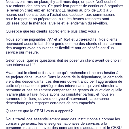
Nous avons mis en place, il y a 6 mois déjà, un pack Noël destiné
aux enfants des séniors. Ce pack leur permet de continuer à organiser
le réveillon chez eux en achetant 11 heures au prix de 10: 3 à 5
heures sont consacrées à l’achat des cadeaux, aux commissions
pour le repas et sa préparation, puis les heures restantes sont
utilisées pour le ménage la veille et le lendemain du réveillon.
Qu’est-ce que les clients apprécient le plus chez vous ?
Nous somme joignables 7j/7 et 24H/24 et ultra-réactifs. Nos clients
apprécient aussi le fait d’être gérés comme des clients et pas comme
des usagers avec souplesse et flexibilité tout en bénéficiant d’un
service sur mesure.
Selon vous, quelles questions doit se poser un client avant de choisir
son intervenant ?
Avant tout le client doit savoir ce qu’il recherche et ne pas hésiter à
se projeter dans l’avenir. Dans le cadre de la dépendance, la demande
vient des descendants, ces derniers doivent anticiper l’aggravation de
cette dépendance et privilégier des intervenants qui vont stimuler la
personne et pas seulement compenser les gestes du quotidien qu’elle
n’arrive plus à faire. Nous avons pu constater parfois, et nous en
sommes très fiers, qu’avec ce type d’intervenant, la personne
dépendante peut regagner certaines de ses capacités.
Qu’est ce que le CESU vous a apporté?
Nous travaillons essentiellement avec des institutionnels comme les
conseils généraux, les enseignes nationales de services à la
personne, mais aussi avec des compagnies d’assurance; et le CESU