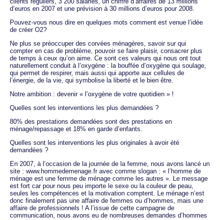
clients réguliers, 3 200 salariés, un chiffre d’affaires de 13 millions
d’euros en 2007 et une prévision à 30 millions d’euros pour 2008.
Pouvez-vous nous dire en quelques mots comment est venue l’idée
de créer O2?
Ne plus se préoccuper des corvées ménagères, savoir sur qui
compter en cas de problème, pouvoir se faire plaisir, consacrer plus
de temps à ceux qu’on aime. Ce sont ces valeurs qui nous ont tout
naturellement conduit à l’oxygène : la bouffée d’oxygène qui soulage,
qui permet de respirer, mais aussi qui apporte aux cellules de
l’énergie, de la vie, qui symbolise la liberté et le bien être.
Notre ambition : devenir « l’oxygène de votre quotidien » !
Quelles sont les interventions les plus demandées ?
80% des prestations demandées sont des prestations en
ménage/repassage et 18% en garde d’enfants.
Quelles sont les interventions les plus originales à avoir été
demandées ?
En 2007, à l’occasion de la journée de la femme, nous avons lancé un
site : www.hommedemenage.fr avec comme slogan : « l’homme de
ménage est une femme de ménage comme les autres ». Le message
est fort car pour nous peu importe le sexe ou la couleur de peau,
seules les compétences et la motivation comptent. Le ménage n’est
donc finalement pas une affaire de femmes ou d’hommes, mais une
affaire de professionnels ! A l’issue de cette campagne de
communication, nous avons eu de nombreuses demandes d’hommes