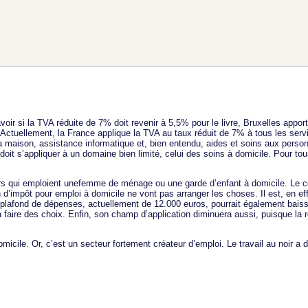
oir si la TVA réduite de 7% doit revenir à 5,5% pour le livre, Bruxelles appor
Actuellement, la France applique la TVA au taux réduit de 7% à tous les serv
e la maison, assistance informatique et, bien entendu, aides et soins aux per
it s’appliquer à un domaine bien limité, celui des soins à domicile. Pour tou
ers qui emploient unefemme de ménage ou une garde d’enfant à domicile. Le c
d’impôt pour emploi à domicile ne vont pas arranger les choses. Il est, en eff
e plafond de dépenses, actuellement de 12.000 euros, pourrait également baiss
a faire des choix. Enfin, son champ d’application diminuera aussi, puisque la 
micile. Or, c’est un secteur fortement créateur d’emploi. Le travail au noir a d