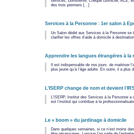
services, Domiserve, Chèque Domicile, ACE, e
des trois premiers […]
Services à la Personne : 1er salon à E
Un Salon dédié aux Services à la Personne se t
clarifier les offres d’aide à domicile à destinat
Apprendre les langues étrangéres à la m
Il est indispensable de nos jours de maitriser l
plus jeune qu’à l’âge adulte. En outre, il a pl
L’ISERP change de nom et devient l’I
L’ISERP, Institut des Services à la Personne a 
est l’institut qui contribue à la professionnalis
Le « boom » du jardinage à domicile
Dans quelques semaines, si ce n’est moins dans q
être nécessaires. Lorsque l’on parle de l’entret