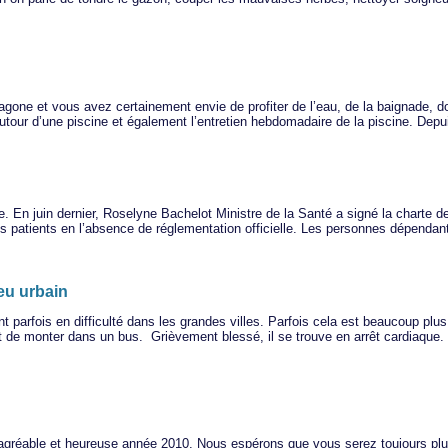
agone et vous avez certainement envie de profiter de l’eau, de la baignade, d
é autour d’une piscine et également l’entretien hebdomadaire de la piscine. D
. En juin dernier, Roselyne Bachelot Ministre de la Santé a signé la charte d
r les patients en l’absence de réglementation officielle. Les personnes dépend
eu urbain
 parfois en difficulté dans les grandes villes. Parfois cela est beaucoup p
it de monter dans un bus. Grièvement blessé, il se trouve en arrêt cardiaque. 
 agréable et heureuse année 2010. Nous espérons que vous serez toujours plu