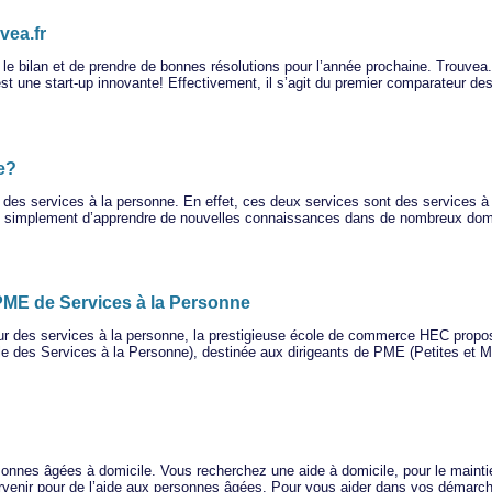
vea.fr
 le bilan et de prendre de bonnes résolutions pour l’année prochaine. Trouvea.f
 est une start-up innovante! Effectivement, il s’agit du premier comparateur d
e?
nt des services à la personne. En effet, ces deux services sont des services à 
out simplement d’apprendre de nouvelles connaissances dans de nombreux domai
PME de Services à la Personne
ur des services à la personne, la prestigieuse école de commerce HEC propos
le des Services à la Personne), destinée aux dirigeants de PME (Petites et 
onnes âgées à domicile. Vous recherchez une aide à domicile, pour le maint
ervenir pour de l’aide aux personnes âgées. Pour vous aider dans vos démarch