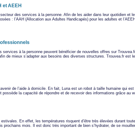
H et AEEH
secteur des services à la personne. Afin de les aider dans leur quotidien et l
posées : l’AAH (Allocation aux Adultes Handicapés) pour les adultes et l’AEEH
professionnels
s services à la personne peuvent bénéficier de nouvelles offres sur Trouvea.f
afin de mieux s’adapter aux besoins des diverses structures. Trouvea.fr est le
enir de l’aide à domicile. En fait, Luna est un robot à taille humaine qui e
 possède la capacité de répondre et de recevoir des informations grâce au wifi
stivales. En effet, les températures risquent d’être très élevées durant toute
ois prochains mois. Il est donc très important de bien s’hydrater, de se mouill