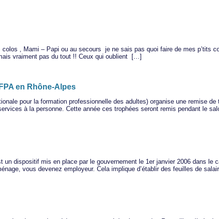
]
s colos , Mami – Papi ou au secours je ne sais pas quoi faire de mes p’tits 
mais vraiment pas du tout !! Ceux qui oublient […]
 AFPA en Rhône-Alpes
tionale pour la formation professionnelle des adultes) organise une remise de
 services à la personne. Cette année ces trophées seront remis pendant le sa
un dispositif mis en place par le gouvernement le 1er janvier 2006 dans le 
ge, vous devenez employeur. Cela implique d’établir des feuilles de salaire, 