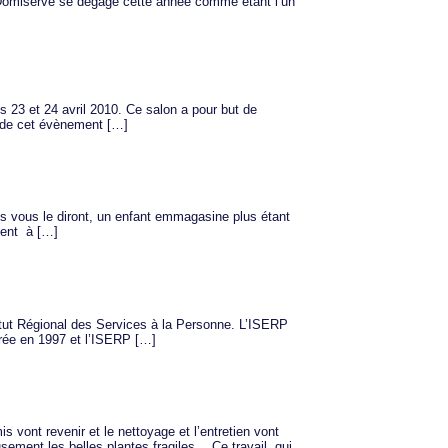
Domiserve se dégage cette année comme étant l’un
 23 et 24 avril 2010. Ce salon a pour but de
rs de cet évènement […]
ues vous le diront, un enfant emmagasine plus étant
cent à […]
titut Régional des Services à la Personne. L’ISERP
 crée en 1997 et l’ISERP […]
s vont revenir et le nettoyage et l’entretien vont
sement les belles plantes fragiles….Ce travail, qui