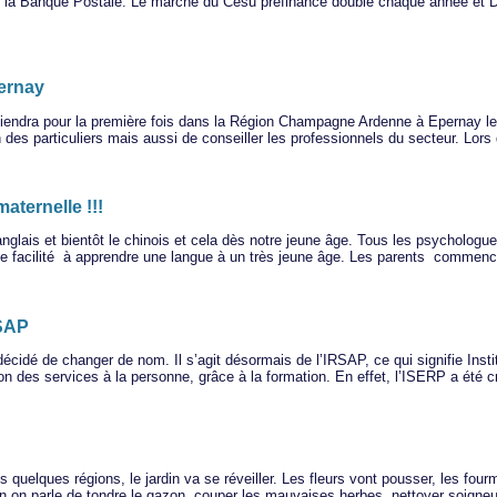
t la Banque Postale. Le marché du Cesu préfinancé double chaque année et 
pernay
iendra pour la première fois dans la Région Champagne Ardenne à Epernay les
ion des particuliers mais aussi de conseiller les professionnels du secteur. Lo
aternelle !!!
’anglais et bientôt le chinois et cela dès notre jeune âge. Tous les psycholog
us de facilité à apprendre une langue à un très jeune âge. Les parents commen
RSAP
décidé de changer de nom. Il s’agit désormais de l’IRSAP, ce qui signifie Ins
ation des services à la personne, grâce à la formation. En effet, l’ISERP a été
uelques régions, le jardin va se réveiller. Les fleurs vont pousser, les fourmi
ien on parle de tondre le gazon, couper les mauvaises herbes, nettoyer soigneu