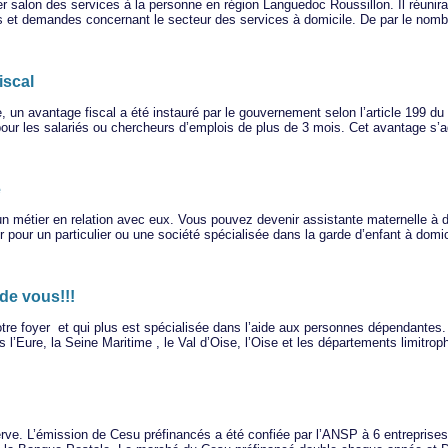
ier salon des services à la personne en région Languedoc Roussillon. Il réunira
ns et demandes concernant le secteur des services à domicile. De par le nomb
iscal
e, un avantage fiscal a été instauré par le gouvernement selon l’article 199 
pour les salariés ou chercheurs d’emplois de plus de 3 mois. Cet avantage s
e
un métier en relation avec eux. Vous pouvez devenir assistante maternelle à d
ler pour un particulier ou une société spécialisée dans la garde d’enfant à dom
de vous!!!
tre foyer et qui plus est spécialisée dans l’aide aux personnes dépendantes
s l’Eure, la Seine Maritime , le Val d’Oise, l’Oise et les départements limit
. L’émission de Cesu préfinancés a été confiée par l’ANSP à 6 entreprises: